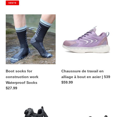
VENTE
TOE
de
habituel
SNEAKERS
vente
|
Boot
Chaussure
F7
socks
de
for
travail
construction
en
work
alliage
Waterproof
à
Socks
bout
en
acier
|
Boot socks for
Chaussure de travail en
539
construction work
alliage à bout en acier | 539
Prix
$59.99
Waterproof Socks
Prix
$27.99
habituel
habituel
Bottes
Bottes
à
à
embout
embout