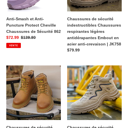
Chaussures
antidérapantes
de
Embout
Sécurité
en
Anti-Smash et Anti-
Chaussures de sécurité
862
acier
Puncture Protect Cheville
indestructibles Chaussures
anti-
Chaussures de Sécurité 862
respirantes légères
crevaison
Prix
$72.99
Prix
$139.80
antidérapantes Embout en
|
acier anti-crevaison | JK758
VENTE
JK758
de
habituel
Prix
$79.99
vente
habituel
Chaussures
Chaussures
de
de
sécurité
sécurité
indestructibles
indestructibles
Chaussures
Chaussures
respirantes
respirantes
légères
légères
antidérapantes
antidérapantes
Embout
Embout
en
en
Chaussures de sécurité
Chaussures de sécurité