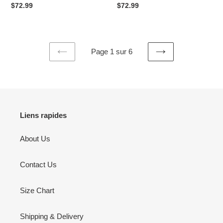
|
|
Prix
$72.99
Prix
$72.99
D723
D723
habituel
habituel
Page 1 sur 6
PAGE
PAGE
PRÉCÉDENTE
SUIVANTE
Liens rapides
About Us
Contact Us
Size Chart
Shipping & Delivery