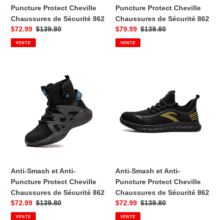
862
862
Puncture Protect Cheville
Puncture Protect Cheville
Chaussures de Sécurité 862
Chaussures de Sécurité 862
Prix
$72.99
Prix
$139.80
Prix
$79.99
Prix
$139.80
VENTE
VENTE
de
habituel
de
habituel
vente
vente
Anti-
Anti-
Smash
Smash
et
et
Anti-
Anti-
Puncture
Puncture
Protect
Protect
Cheville
Cheville
Chaussures
Chaussures
de
de
Sécurité
Sécurité
Anti-Smash et Anti-
Anti-Smash et Anti-
862
862
Puncture Protect Cheville
Puncture Protect Cheville
Chaussures de Sécurité 862
Chaussures de Sécurité 862
Prix
$72.99
Prix
$139.80
Prix
$72.99
Prix
$139.80
VENTE
VENTE