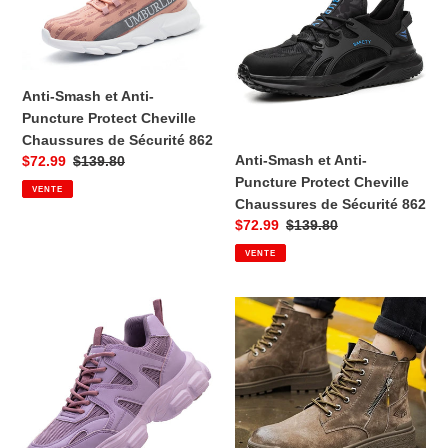
Anti-
Anti-
Puncture
Puncture
Protect
Protect
Cheville
Cheville
Anti-Smash et Anti-
Chaussures
Chaussures
Puncture Protect Cheville
de
de
Chaussures de Sécurité 862
Sécurité
Sécurité
Anti-Smash et Anti-
Prix
$72.99
Prix
$139.80
862
862
Puncture Protect Cheville
VENTE
de
habituel
Chaussures de Sécurité 862
vente
Prix
$72.99
Prix
$139.80
VENTE
de
habituel
vente
Anti-
Chaussures
Smash
de
et
sécurité
Anti-
indestructibles
Puncture
Chaussures
Protect
respirantes
Cheville
légères