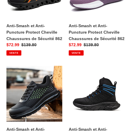
Cheville
Cheville
o
Chaussures
Chaussures
n
de
de
Sécurité
Sécurité
Anti-Smash et Anti-
Anti-Smash et Anti-
:
862
862
Puncture Protect Cheville
Puncture Protect Cheville
Chaussures de Sécurité 862
Chaussures de Sécurité 862
Prix
$72.99
Prix
$139.80
Prix
$72.99
Prix
$139.80
VENTE
VENTE
de
habituel
de
habituel
vente
vente
Anti-
Anti-
Smash
Smash
et
et
Anti-
Anti-
Puncture
Puncture
Protect
Protect
Cheville
Cheville
Chaussures
Chaussures
de
de
Sécurité
Sécurité
Anti-Smash et Anti-
Anti-Smash et Anti-