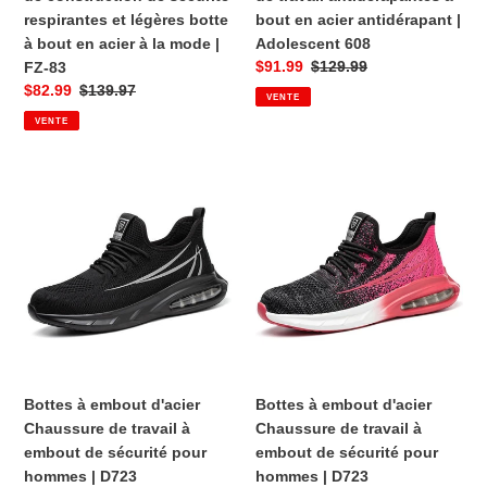
sécurité
en
respirantes et légères botte
bout en acier antidérapant |
respirantes
acier
à bout en acier à la mode |
Adolescent 608
et
antidérapant
Prix
$91.99
Prix
$129.99
FZ-83
légères
|
Prix
$82.99
Prix
$139.97
VENTE
botte
Adolescent
de
habituel
VENTE
à
608
vente
de
habituel
bout
vente
en
Bottes
Bottes
acier
à
à
à
embout
embout
la
d'acier
d'acier
mode
Chaussure
Chaussure
|
de
de
FZ-
travail
travail
83
à
à
embout
embout
de
de
Bottes à embout d'acier
Bottes à embout d'acier
sécurité
sécurité
Chaussure de travail à
Chaussure de travail à
pour
pour
embout de sécurité pour
embout de sécurité pour
hommes
hommes
hommes | D723
hommes | D723