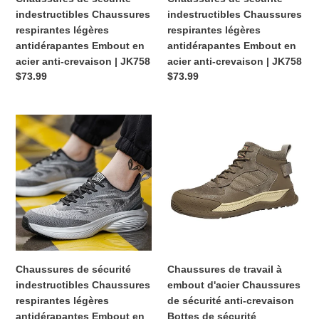
acier
acier
indestructibles Chaussures
indestructibles Chaussures
anti-
anti-
respirantes légères
respirantes légères
crevaison
crevaison
antidérapantes Embout en
antidérapantes Embout en
|
|
acier anti-crevaison | JK758
acier anti-crevaison | JK758
JK758
JK758
Prix
$73.99
Prix
$73.99
habituel
habituel
Chaussures
Chaussures
de
de
sécurité
travail
indestructibles
à
Chaussures
embout
respirantes
d'acier
légères
Chaussures
antidérapantes
de
Embout
sécurité
en
anti-
Chaussures de sécurité
Chaussures de travail à
acier
crevaison
indestructibles Chaussures
embout d'acier Chaussures
anti-
Bottes
respirantes légères
de sécurité anti-crevaison
crevaison
de
antidérapantes Embout en
Bottes de sécurité