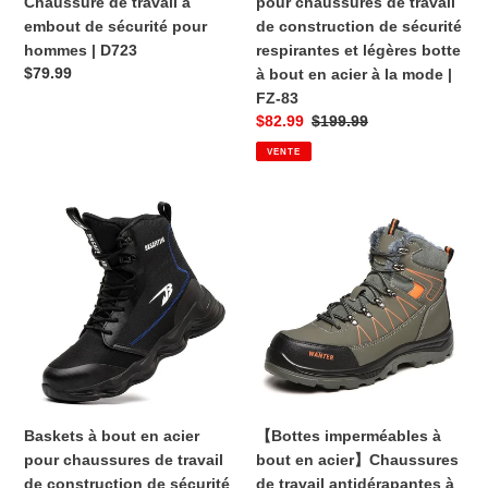
Chaussure de travail à
pour chaussures de travail
pour
de
embout de sécurité pour
de construction de sécurité
hommes
sécurité
hommes | D723
respirantes et légères botte
|
respirantes
Prix
$79.99
à bout en acier à la mode |
D723
et
FZ-83
légères
habituel
Prix
$82.99
Prix
$199.99
botte
VENTE
à
de
habituel
bout
vente
en
Baskets
【Bottes
acier
à
imperméables
à
bout
à
la
en
bout
mode
acier
en
|
pour
acier】
FZ-
chaussures
Chaussures
83
de
de
travail
travail
de
antidérapantes
Baskets à bout en acier
【Bottes imperméables à
construction
à
pour chaussures de travail
bout en acier】Chaussures
de
bout
de construction de sécurité
de travail antidérapantes à