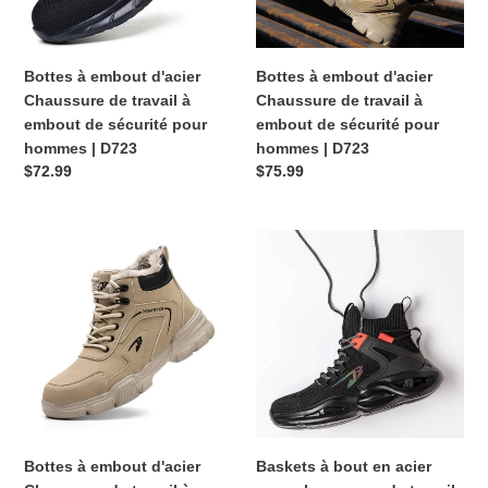
à
à
embout
embout
de
de
Bottes à embout d'acier
Bottes à embout d'acier
sécurité
sécurité
Chaussure de travail à
Chaussure de travail à
pour
pour
embout de sécurité pour
embout de sécurité pour
hommes
hommes
hommes | D723
hommes | D723
|
|
Prix
$72.99
Prix
$75.99
D723
D723
habituel
habituel
Bottes
Baskets
à
à
embout
bout
d'acier
en
Chaussure
acier
de
pour
travail
chaussures
à
de
embout
travail
de
de
Bottes à embout d'acier
Baskets à bout en acier
sécurité
construction