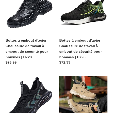
d'acier
d'acier
Chaussure
Chaussure
de
de
travail
travail
à
à
embout
embout
de
de
Bottes à embout d'acier
Bottes à embout d'acier
sécurité
sécurité
Chaussure de travail à
Chaussure de travail à
pour
pour
embout de sécurité pour
embout de sécurité pour
hommes
hommes
hommes | D723
hommes | D723
|
|
Prix
$76.99
Prix
$72.99
D723
D723
habituel
habituel
Bottes
Bottes
à
à
embout
embout
d'acier
d'acier
Chaussure
Chaussure
de
de
travail
travail