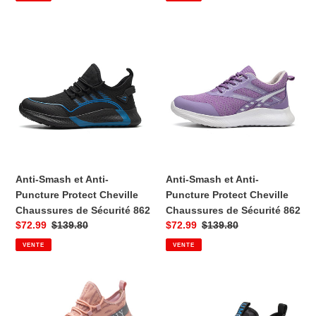
de
habituel
de
habituel
vente
vente
Anti-
Anti-
Smash
Smash
et
et
Anti-
Anti-
Puncture
Puncture
Protect
Protect
Cheville
Cheville
Chaussures
Chaussures
de
de
Sécurité
Sécurité
Anti-Smash et Anti-
Anti-Smash et Anti-
862
862
Puncture Protect Cheville
Puncture Protect Cheville
Chaussures de Sécurité 862
Chaussures de Sécurité 862
Prix
$72.99
Prix
$139.80
Prix
$72.99
Prix
$139.80
VENTE
VENTE
de
habituel
de
habituel
vente
vente
Anti-
Anti-
Smash
Smash
et
et