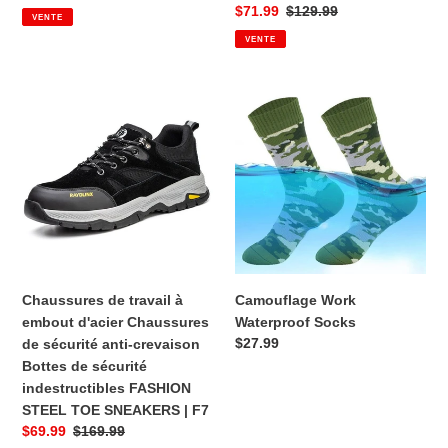
Prix
$71.99
Prix
$129.99
VENTE
de
habituel
VENTE
vente
de
habituel
vente
Chaussures
Camouflage
de
Work
travail
Waterproof
à
Socks
embout
d'acier
Chaussures
de
sécurité
anti-
Chaussures de travail à
Camouflage Work
crevaison
embout d'acier Chaussures
Waterproof Socks
Bottes
Prix
$27.99
de sécurité anti-crevaison
de
Bottes de sécurité
sécurité
habituel
indestructibles FASHION
indestructibles
STEEL TOE SNEAKERS | F7
FASHION
Prix
$69.99
Prix
$169.99
STEEL