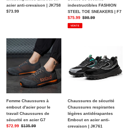
|
sécurité
acier anti-crevaison | JK758
indestructibles FASHION
JK758
indestructibles
Prix
$73.99
STEEL TOE SNEAKERS | F7
FASHION
Prix
$75.99
Prix
$98.99
STEEL
habituel
VENTE
TOE
de
habituel
SNEAKERS
vente
|
Femme
Chaussures
F7
Chaussures
de
à
sécurité
embout
Chaussures
d'acier
respirantes
pour
légères
le
antidérapantes
travail
Embout
Chaussures
en
de
acier
Femme Chaussures à
Chaussures de sécurité
sécurité
anti-
embout d'acier pour le
Chaussures respirantes
en
crevaison
travail Chaussures de
légères antidérapantes
acier
|
sécurité en acier G7
Embout en acier anti-
G7
JK761
Prix
$72.99
Prix
$135.99
crevaison | JK761