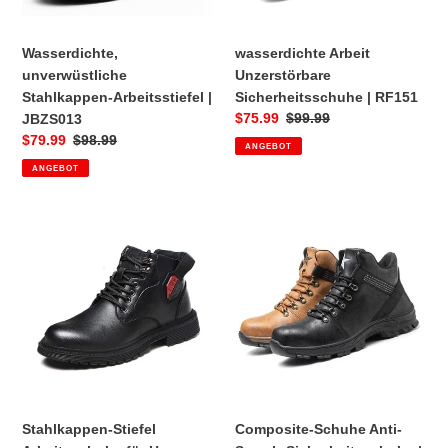
Wasserdichte,
wasserdichte Arbeit
unverwüstliche
Unzerstörbare
Stahlkappen-Arbeitsstiefel |
Sicherheitsschuhe | RF151
Sonderpreis
$75.99
Normaler
$99.99
JBZS013
Preis
Sonderpreis
$79.99
Normaler
$98.99
ANGEBOT
Preis
ANGEBOT
Stahlkappen-
Composite-
Stiefel
Schuhe
Arbeitsschuhe
Anti-
für
Smash-
Herren
Sicherheitsschuhe
Sicherheits-
|
Verbundzehenschuhe
915
|
Teenro782
Stahlkappen-Stiefel
Composite-Schuhe Anti-