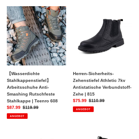
:
【Wasserdichte
Herren-
Stahlkappenstiefel】
Sicherheits-
Arbeitsschuhe
Zehenstiefel
Anti-
Athletic
Smashing
7kv
Rutschfeste
Antistatische
Stahlkappe
Verbundstoff-
|
Zehe
Teenro
|
608
815
【Wasserdichte
Herren-Sicherheits-
Stahlkappenstiefel】
Zehenstiefel Athletic 7kv
Arbeitsschuhe Anti-
Antistatische Verbundstoff-
Smashing Rutschfeste
Zehe | 815
Sonderpreis
$75.99
Normaler
$110.99
Stahlkappe | Teenro 608
Preis
Sonderpreis
$87.99
Normaler
$119.99
ANGEBOT
Preis
ANGEBOT
Wasserdichte,
Arbeitsstiefel