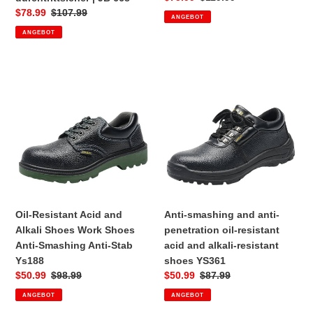
Preis
Sonderpreis
$78.99
Normaler
$107.99
ANGEBOT
Preis
ANGEBOT
Oil-
Anti-
Resistant
smashing
Acid
and
and
anti-
Alkali
penetration
Shoes
oil-
Work
resistant
Shoes
acid
Anti-
and
Smashing
alkali-
Oil-Resistant Acid and
Anti-smashing and anti-
Anti-
resistant
Alkali Shoes Work Shoes
penetration oil-resistant
Stab
shoes
Anti-Smashing Anti-Stab
acid and alkali-resistant
Ys188
YS361
Ys188
shoes YS361
Sonderpreis
$50.99
Normaler
$98.99
Sonderpreis
$50.99
Normaler
$87.99
Preis
Preis
ANGEBOT
ANGEBOT