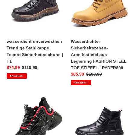
Teenro
Legierung
Sicherheitsschuhe
FASHION
|
STEEL
T1
TOE
STIEFEL
|
wasserdicht unverwüstlich
Wasserdichter
RYDER899
Trendige Stahlkappe
Sicherheitszehen-
Teenro Sicherheitsschuhe |
Arbeitsstiefel aus
T1
Legierung FASHION STEEL
Sonderpreis
$74.99
Normaler
$119.99
TOE STIEFEL | RYDER899
Preis
Sonderpreis
$85.99
Normaler
$103.99
ANGEBOT
Preis
ANGEBOT
ArbeitsstiefelFASHION
wasserdichte
STEEL
Stiefel
TOE
Stahlkappe
STIEFELZehenschnürung
Herren-
|
Sicherheitszehen-
JB783
Arbeitsschuh