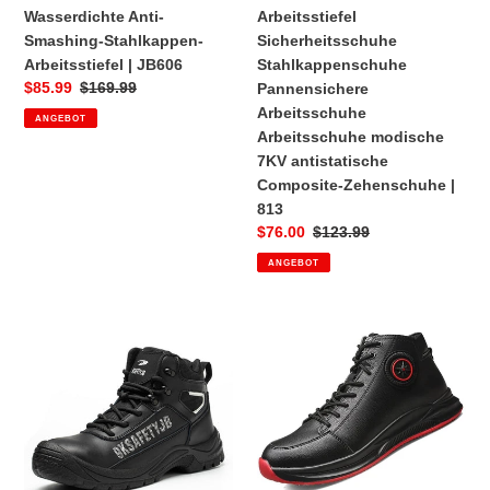
Composite-
Wasserdichte Anti-
Arbeitsstiefel
Zehenschuhe
Smashing-Stahlkappen-
Sicherheitsschuhe
|
Arbeitsstiefel | JB606
Stahlkappenschuhe
813
Sonderpreis
$85.99
Normaler
$169.99
Pannensichere
Preis
Arbeitsschuhe
ANGEBOT
Arbeitsschuhe modische
7KV antistatische
Composite-Zehenschuhe |
813
Sonderpreis
$76.00
Normaler
$123.99
Preis
ANGEBOT
Wasserdichte,
wasserdichte
unverwüstliche
Arbeit
Stahlkappen-
Unzerstörbare
Arbeitsstiefel
Sicherheitsschuhe
|
|
JBZS013
RF151