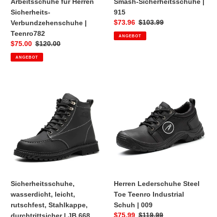
Arbeitsschuhe für Herren
Smash-Sicherheitsschuhe |
Sicherheits-
915
Sonderpreis
$73.96
Normaler
$103.99
Verbundzehenschuhe |
Preis
Teenro782
ANGEBOT
Sonderpreis
$75.00
Normaler
$120.00
Preis
ANGEBOT
Sicherheitsschuhe,
Herren
wasserdicht,
Lederschuhe
leicht,
Steel
rutschfest,
Toe
Stahlkappe,
Teenro
durchtrittsicher
Industrial
|
Schuh
JB
|
668
009
Sicherheitsschuhe,
Herren Lederschuhe Steel
wasserdicht, leicht,
Toe Teenro Industrial
rutschfest, Stahlkappe,
Schuh | 009
Sonderpreis
$75.99
Normaler
$119.99
durchtrittsicher | JB 668