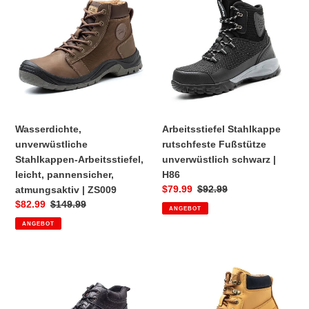
unverwüstliche
Stahlkappe
Stahlkappen-
rutschfeste
Arbeitsstiefel,
Fußstütze
leicht,
unverwüstlich
pannensicher,
schwarz
atmungsaktiv
|
|
H86
ZS009
Wasserdichte,
Arbeitsstiefel Stahlkappe
unverwüstliche
rutschfeste Fußstütze
Stahlkappen-Arbeitsstiefel,
unverwüstlich schwarz |
leicht, pannensicher,
H86
Sonderpreis
$79.99
Normaler
$92.99
atmungsaktiv | ZS009
Preis
Sonderpreis
$82.99
Normaler
$149.99
ANGEBOT
Preis
ANGEBOT
wasserdicht
Wasserdichter
unverwüstlich
Sicherheitszehen-
Trendige
Arbeitsstiefel
Stahlkappe
aus