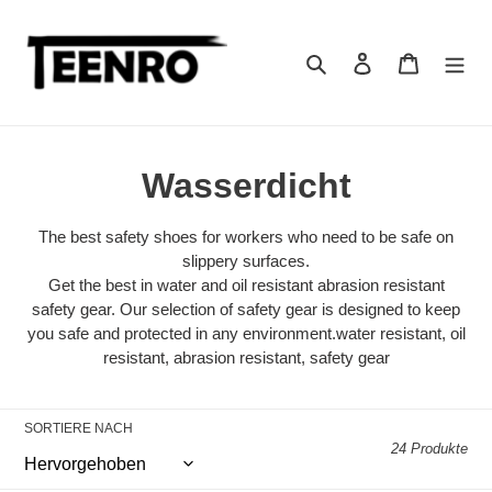
Zum
Inhalt
springen
Suchen
Einloggen
Warenkor
S
Wasserdicht
a
The best safety shoes for workers who need to be safe on
m
slippery surfaces.
Get the best in water and oil resistant abrasion resistant
m
safety gear. Our selection of safety gear is designed to keep
you safe and protected in any environment.water resistant, oil
l
resistant, abrasion resistant, safety gear
u
n
SORTIERE NACH
24 Produkte
g