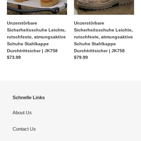
Durchtrittsicher
Durchtrittsicher
|
|
JK758
JK758
Unzerstörbare
Unzerstörbare
Sicherheitsschuhe Leichte,
Sicherheitsschuhe Leichte,
rutschfeste, atmungsaktive
rutschfeste, atmungsaktive
Schuhe Stahlkappe
Schuhe Stahlkappe
Durchtrittsicher | JK758
Durchtrittsicher | JK758
Normaler
$73.99
Normaler
$79.99
Preis
Preis
Schnelle Links
About Us
Contact Us