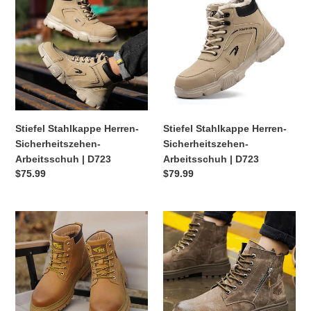
Herren-
Herren-
Sicherheitszehen-
Sicherheitszehen-
Arbeitsschuh
Arbeitsschuh
|
|
D723
D723
Stiefel Stahlkappe Herren-
Stiefel Stahlkappe Herren-
Sicherheitszehen-
Sicherheitszehen-
Arbeitsschuh | D723
Arbeitsschuh | D723
Normaler
$75.99
Normaler
$79.99
Preis
Preis
Unzerstörbare
Unzerstörbare
Sicherheitsschuhe
Sicherheitsschuhe
Leichte,
Leichte,
rutschfeste,
rutschfeste,
atmungsaktive
atmungsaktive
Schuhe
Schuhe
Stahlkappe
Stahlkappe