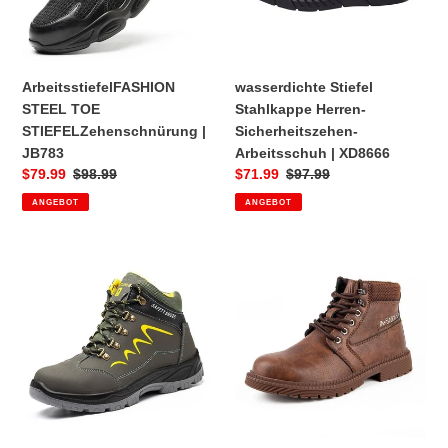
|
XD8666
ArbeitsstiefelFASHION
wasserdichte Stiefel
STEEL TOE
Stahlkappe Herren-
STIEFELZehenschnürung |
Sicherheitszehen-
JB783
Arbeitsschuh | XD8666
Sonderpreis
$79.99
Normaler
$98.99
Sonderpreis
$71.99
Normaler
$97.99
Preis
Preis
ANGEBOT
ANGEBOT
Wasserdichte
Arbeitsstiefel
Anti-
Sicherheitsschuhe
Smashing-
Stahlkappenschuhe
Stahlkappen-
Pannensichere
Arbeitsstiefel
Arbeitsschuhe
|
Arbeitsschuhe
JB606
modische
7KV
antistatische